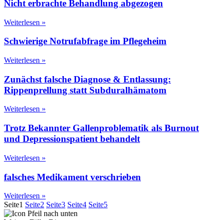
Nicht erbrachte Behandlung abgezogen
Weiterlesen »
Schwierige Notrufabfrage im Pflegeheim
Weiterlesen »
Zunächst falsche Diagnose & Entlassung:
Rippenprellung statt Subduralhämatom
Weiterlesen »
Trotz Bekannter Gallenproblematik als Burnout
und Depressionspatient behandelt
Weiterlesen »
falsches Medikament verschrieben
Weiterlesen »
Seite
1
Seite
2
Seite
3
Seite
4
Seite
5