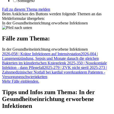
Sonstiges
0
Fall zu diesem Thema melden
Beim Anklicken des Buttons werden folgende Themen an das
Meldeformular übergeben:
In der Gesundheitseinrichtung erworbene Infektionen
Fälle zum Thema:
In der Gesundheitseinrichtung erworbene Infektionen
2026-058
| Krätze Infektionen auf Intensivstation
2026-004
|
Lungenentzündung, Sepsis und Monate danach die gleichen
Bakterien im künstlerischen Kniegelenk
2025-350
| Nosokomiale
Infektion - dann Pflegefall
2025-279
| ZVK nicht steril
2025-273
|
Zahnmedizinischer Notfall bei kardial vorerkranktem Patienten -
Versorgungsschwierigkeiten
Mehr Fälle einblenden.
Tipps und Infos zum Thema: In der
Gesundheitseinrichtung erworbene
Infektionen