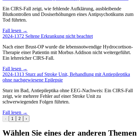
Ein CIRS-Fall zeigt, wie fehlende Aufklärung, ausbleibende
Blutkontrollen und Dosiserhöhungen eines Antipsychotikums zum
Tod führten.
Fall lesen →
2024-1372
Seltene Erkrankung nicht beachtet
Nach einer Brust-OP wurde die lebensnotwendige Hydrocortison-
Therapie einer Patientin mit Morbus Addison nicht weitergeführt.
Ein lehrreicher CIRS-Fall.
Fall lesen →
2024-1313
Sturz auf Stroke Unit, Behandlung mit Antiepileptika
ohne nachgewiesene Epilepsie
Sturz im Bad, Antiepileptika ohne EEG-Nachweis: Ein CIRS-Fall
zeigt, wie mehrere Fehler auf einer Stroke Unit zu
schwerwiegenden Folgen führten.
Fall lesen →
‹
1
2
›
Wählen Sie eines der anderen Themen