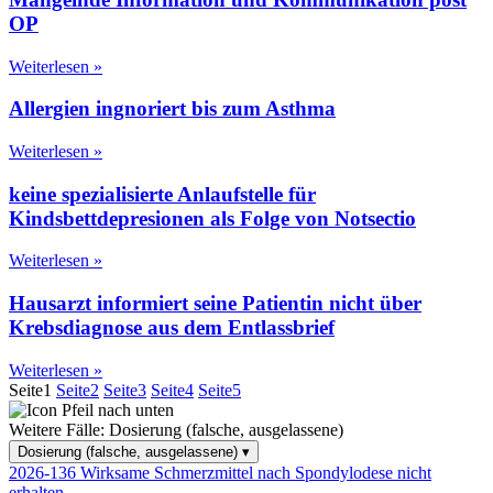
OP
Weiterlesen »
Allergien ingnoriert bis zum Asthma
Weiterlesen »
keine spezialisierte Anlaufstelle für
Kindsbettdepresionen als Folge von Notsectio
Weiterlesen »
Hausarzt informiert seine Patientin nicht über
Krebsdiagnose aus dem Entlassbrief
Weiterlesen »
Seite
1
Seite
2
Seite
3
Seite
4
Seite
5
Weitere Fälle:
Dosierung (falsche, ausgelassene)
Dosierung (falsche, ausgelassene)
▾
2026-136
Wirksame Schmerzmittel nach Spondylodese nicht
erhalten